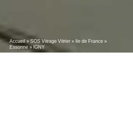
Accueil
»
SOS Vitrage Vitrier
»
Ile de France
»
Essonne
»
IGNY
Un vitrier, miroitier et
menuisier près de chez
moi à IGNY (91430)
Vos menuiseries extérieurs méritent une attention
particulière pour garantir confort, sécurité et
esthétique. Notre artisan fenêtrier qualifié près de
IGNY (91430) propose une gamme complète de
services :
installation, réparation et remplacement
.