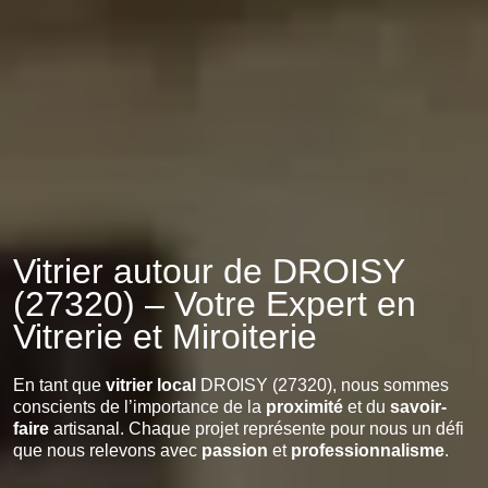
Vitrier autour de DROISY
(27320) – Votre Expert en
Vitrerie et Miroiterie
En tant que
vitrier local
DROISY (27320), nous sommes
conscients de l’importance de la
proximité
et du
savoir-
faire
artisanal. Chaque projet représente pour nous un défi
que nous relevons avec
passion
et
professionnalisme
.