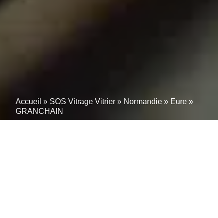
Accueil
»
SOS Vitrage Vitrier
»
Normandie
»
Eure
»
GRANCHAIN
Vitrier à GRANCHAIN
(27410) – Pose,
Remplacement et
Dépannage à Proximité