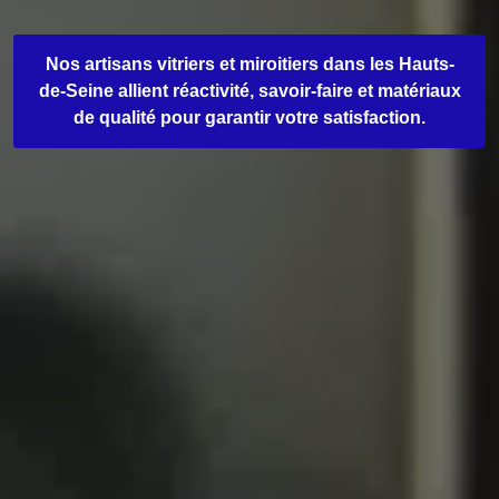
Nos artisans vitriers et miroitiers dans les Hauts-
de-Seine allient réactivité, savoir-faire et matériaux
de qualité pour garantir votre satisfaction.