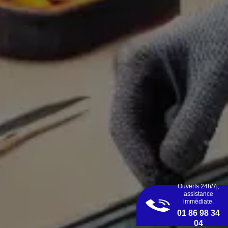
Ouverts 24h/7j,
assistance
immédiate.
01 86 98 34
04