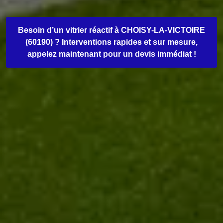
Besoin d’un vitrier réactif à CHOISY-LA-VICTOIRE
(60190) ? Interventions rapides et sur mesure,
appelez maintenant pour un devis immédiat !