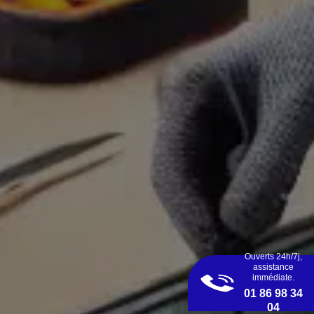
Ouverts 24h/7j,
assistance
immédiate.
01 86 98 34
04