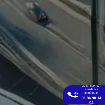
Ouverts 24h/7j,
assistance
immédiate.
01 86 98 34
04