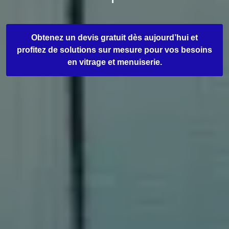
Obtenez un devis gratuit dès aujourd’hui et
profitez de solutions sur mesure pour vos besoins
en vitrage et menuiserie.