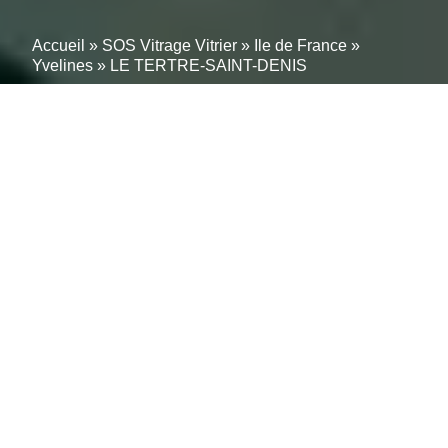
Accueil
»
SOS Vitrage Vitrier
»
Ile de France
»
Yvelines
»
LE TERTRE-SAINT-DENIS
Vitrier à LE TERTRE-
SAINT-DENIS (78980) –
Pose, Remplacement et
Dépannage à Proximité
Vos menuiseries extérieurs méritent une attention
particulière pour garantir confort, sécurité et
esthétique. Notre artisan fenêtrier qualifié près de LE
TERTRE-SAINT-DENIS (78980) propose une gamme
complète de services :
installation, réparation et
remplacement
.
Qu’il s’agisse de fenêtres en
PVC
, en
bois
ou en