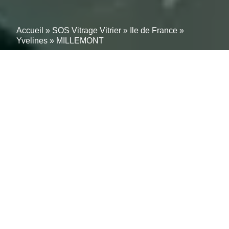
Accueil
»
SOS Vitrage Vitrier
»
Ile de France
»
Yvelines
»
MILLEMONT
Vitrier à MILLEMONT
(78940) – Pose,
Remplacement et
Dépannage à Proximité
Une vitre cassée, un double vitrage endommagé ou
une fenêtre qui refuse de s’ouvrir ?
À MILLEMONT
(78940)
, nos artisans vitriers sont à votre disposition
pour des interventions rapides et efficaces.
Spécialisés dans la
pose
, le
remplacement
et
le
dépannage
de tous types de vitrages, nous
apportons des solutions sur mesure pour garantir
votre confort et votre sécurité.